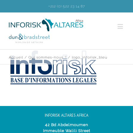
+212 (0) 522 23 14 87
Accueil
/
Qui sommes-nous ?
/
logo_inforisk_bleu
INFORISK ALTARES AFRICA
42 Bd Abdelmoumen
Immeuble Walili Street