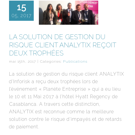
15
05, 2017
LA SOLUTION DE GESTION DU
RISQUE CLIENT ANALYTIX REÇOIT
DEUX TROPHÉES
mai 15th, 2017
|
Categories:
Publications
La solution de gestion du risque client ANALYTIX
d'Inforisk a reçu deux trophées lors de
l’événement « Planète Entreprise » qui a eu lieu
le 10 et 11 Mai 2017 à l’hôtel Hyatt Regency de
Casablanca. A travers cette distinction,
ANALYTIX est reconnue comme la meilleure
solution contre le risque d'impayés et de retards
de paiement.