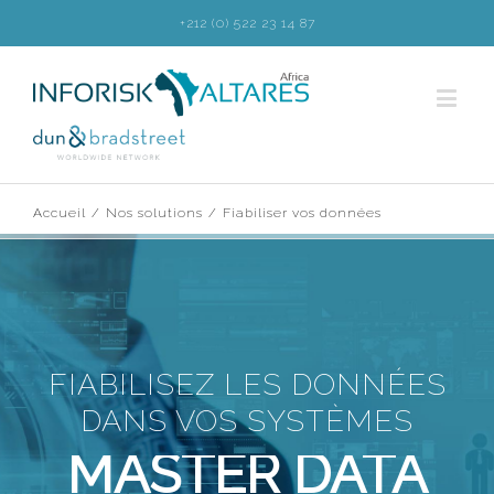
+212 (0) 522 23 14 87
Accueil
/
Nos solutions
/
Fiabiliser vos données
FIABILISEZ LES DONNÉES
DANS VOS SYSTÈMES
MASTER DATA