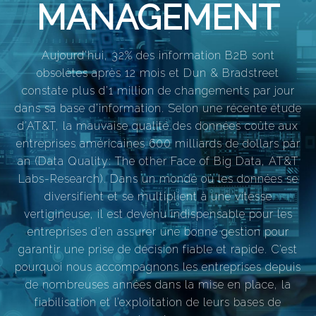
MANAGEMENT
Aujourd’hui, 32% des information B2B sont
obsolètes après 12 mois et Dun & Bradstreet
constate plus d’1 million de changements par jour
dans sa base d’information. Selon une récente étude
d’AT&T, la mauvaise qualité des données coûte aux
entreprises américaines 600 milliards de dollars par
an (Data Quality: The other Face of Big Data, AT&T
Labs-Research). Dans un monde où les données se
diversifient et se multiplient à une vitesse
vertigineuse, il est devenu indispensable pour les
entreprises d’en assurer une bonne gestion pour
garantir une prise de décision fiable et rapide. C’est
pourquoi nous accompagnons les entreprises depuis
de nombreuses années dans la mise en place, la
fiabilisation et l’exploitation de leurs bases de